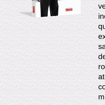
v
i
q
e
sa
d
r
a
c
m