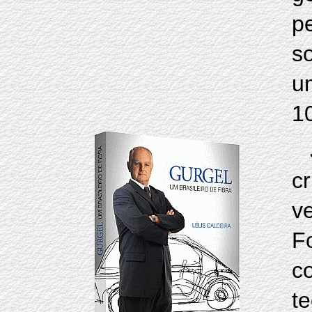
p
s
u
1
c
v
F
c
t