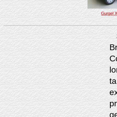
Gurgel 
B
C
l
t
e
p
g