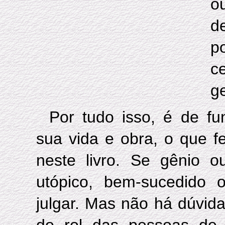
o
d
p
c
g
Por tudo isso, é de fu
sua vida e obra, o que fe
neste livro. Se gênio o
utópico, bem-sucedido 
julgar. Mas não há dúvid
do rol das pessoas de 